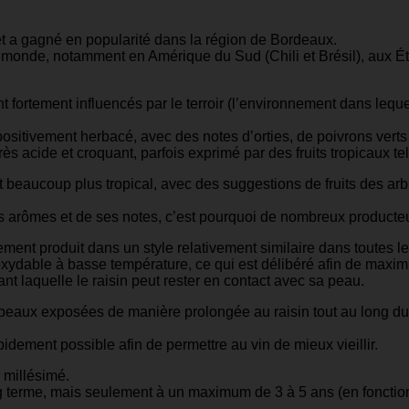
et a gagné en popularité dans la région de Bordeaux.
 le monde, notamment en Amérique du Sud (Chili et Brésil), aux É
tement influencés par le terroir (l’environnement dans lequel il
ositivement herbacé, avec des notes d’orties, de poivrons verts e
ès acide et croquant, parfois exprimé par des fruits tropicaux tel
beaucoup plus tropical, avec des suggestions de fruits des arbre
arômes et de ses notes, c’est pourquoi de nombreux producteurs
ent produit dans un style relativement similaire dans toutes l
xydable à basse température, ce qui est délibéré afin de maximis
ant laquelle le raisin peut rester en contact avec sa peau.
 peaux exposées de manière prolongée au raisin tout au long du 
pidement possible afin de permettre au vin de mieux vieillir.
 millésimé.
terme, mais seulement à un maximum de 3 à 5 ans (en fonction de 