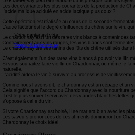
Le chardonnay peut être élaboré dans presque tous les styles de 
Les deux variantes les plus courantes de la production de Char
l’acide malique acidulé en acide lactique plus doux ?
Cette opération est réalisée au cours de la seconde fermentation
L’autre facteur est le degré d’influence du chêne sur le vin, qui 
Votre panier est vide.
Le chardonnay est l’un des rares vins blancs à contenir des tan
Contrairement aux vins rouges, les vins blancs sont fermentés
Retour à la boutique
Le chardonnay tire ses tanins des fûts de chêne utilisés dans l
C’est également l’un des rares vins blancs à pouvoir vieillir, 
Si vous souhaitez faire vieillir un Chardonnay, ou même le fai
naturelle.
L’acidité aidera le vin à survivre au processus de vieillissemen
Comme nous l’avons dit, le chardonnay est un cépage et un vi
Cela signifie que l’accord du Chardonnay avec la nourriture pe
Il est le plus souvent servi avec des viandes blanches telles qu
s’oppose à celle du vin.
Si votre Chardonnay est boisé, il se mariera bien avec les plat
Les saveurs prononcées de ces aliments domineront un Chardonnay
Chardonnay le choix idéal.