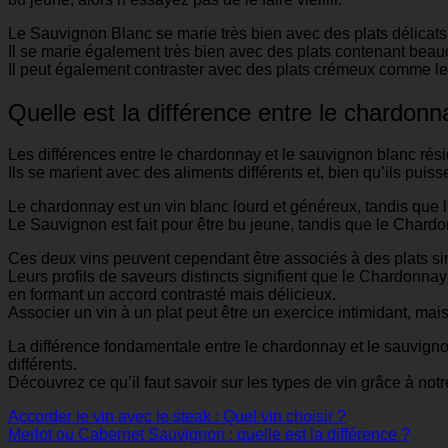
Le Sauvignon Blanc se marie très bien avec des plats délicats
Il se marie également très bien avec des plats contenant bea
Il peut également contraster avec des plats crémeux comme le 
Quelle est la différence entre le chardonn
Les différences entre le chardonnay et le sauvignon blanc résid
Ils se marient avec des aliments différents et, bien qu’ils puiss
Le chardonnay est un vin blanc lourd et généreux, tandis que l
Le Sauvignon est fait pour être bu jeune, tandis que le Chardon
Ces deux vins peuvent cependant être associés à des plats sim
Leurs profils de saveurs distincts signifient que le Chardonn
en formant un accord contrasté mais délicieux.
Associer un vin à un plat peut être un exercice intimidant, mai
La différence fondamentale entre le chardonnay et le sauvignon b
différents.
Découvrez ce qu’il faut savoir sur les types de vin grâce à not
Accorder le vin avec le steak : Quel vin choisir ?
Merlot ou Cabernet Sauvignon : quelle est la différence ?