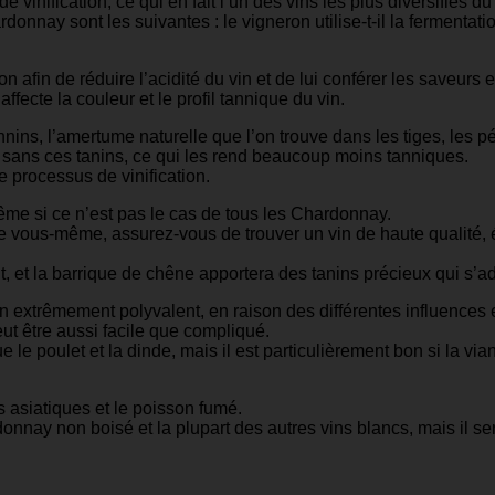
vinification, ce qui en fait l’un des vins les plus diversifiés d
donnay sont les suivantes : le vigneron utilise-t-il la fermenta
 afin de réduire l’acidité du vin et de lui conférer les saveurs 
affecte la couleur et le profil tannique du vin.
nins, l’amertume naturelle que l’on trouve dans les tiges, les pé
 sans ces tanins, ce qui les rend beaucoup moins tanniques.
e processus de vinification.
même si ce n’est pas le cas de tous les Chardonnay.
re vous-même, assurez-vous de trouver un vin de haute qualité, 
t, et la barrique de chêne apportera des tanins précieux qui s’ad
n extrêmement polyvalent, en raison des différentes influences
ut être aussi facile que compliqué.
e le poulet et la dinde, mais il est particulièrement bon si la vi
s asiatiques et le poisson fumé.
 non boisé et la plupart des autres vins blancs, mais il sera tr