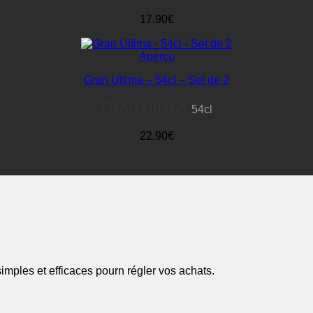
17.90€
Aperçu
Gran Ultima – 54cl – Set de 2
Gran Ultima
54cl
22.90€
mples et efficaces pourn régler vos achats.