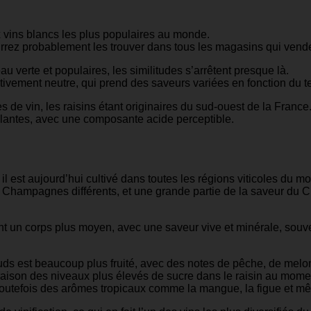
 vins blancs les plus populaires au monde.
urrez probablement les trouver dans tous les magasins qui venden
au verte et populaires, les similitudes s’arrêtent presque là.
vement neutre, qui prend des saveurs variées en fonction du terroir 
s de vin, les raisins étant originaires du sud-ouest de la France
stillantes, avec une composante acide perceptible.
il est aujourd’hui cultivé dans toutes les régions viticoles du m
hampagnes différents, et une grande partie de la saveur du Char
nt un corps plus moyen, avec une saveur vive et minérale, souv
uds est beaucoup plus fruité, avec des notes de pêche, de melo
ison des niveaux plus élevés de sucre dans le raisin au moment 
toutefois des arômes tropicaux comme la mangue, la figue et m