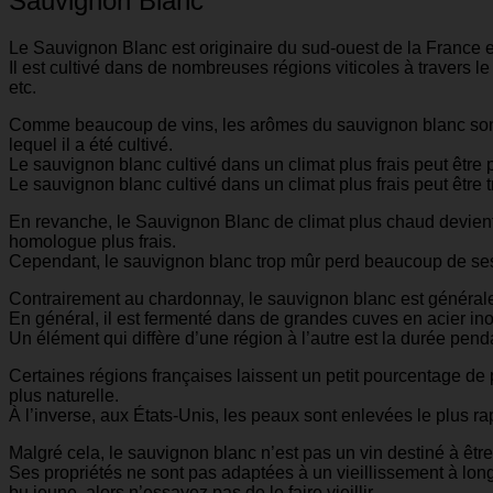
Sauvignon Blanc
Le Sauvignon Blanc est originaire du sud-ouest de la France 
Il est cultivé dans de nombreuses régions viticoles à travers
etc.
Comme beaucoup de vins, les arômes du sauvignon blanc sont for
lequel il a été cultivé.
Le sauvignon blanc cultivé dans un climat plus frais peut être p
Le sauvignon blanc cultivé dans un climat plus frais peut être tr
En revanche, le Sauvignon Blanc de climat plus chaud devient 
homologue plus frais.
Cependant, le sauvignon blanc trop mûr perd beaucoup de ses 
Contrairement au chardonnay, le sauvignon blanc est généralem
En général, il est fermenté dans de grandes cuves en acier ino
Un élément qui diffère d’une région à l’autre est la durée pend
Certaines régions françaises laissent un petit pourcentage de
plus naturelle.
À l’inverse, aux États-Unis, les peaux sont enlevées le plus ra
Malgré cela, le sauvignon blanc n’est pas un vin destiné à être
Ses propriétés ne sont pas adaptées à un vieillissement à long 
bu jeune, alors n’essayez pas de le faire vieillir.