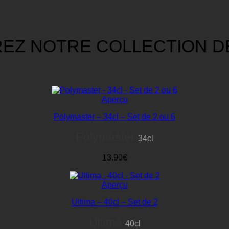
EZ NOTRE COLLECTION D
Aperçu
Polymaster – 34cl – Set de 2 ou 6
Polymaster
34cl
13.90€
Aperçu
Ultima – 40cl – Set de 2
Ultima
40cl