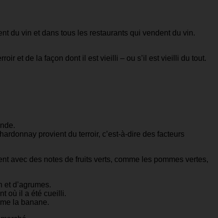
t du vin et dans tous les restaurants qui vendent du vin.
et de la façon dont il est vieilli – ou s’il est vieilli du tout.
.
onde.
donnay provient du terroir, c’est-à-dire des facteurs
ent avec des notes de fruits verts, comme les pommes vertes,
n et d’agrumes.
où il a été cueilli.
ême la banane.