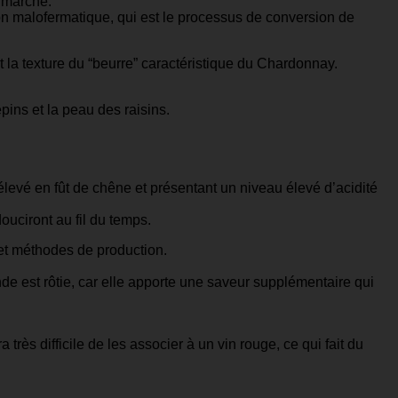
u marché.
tion malofermatique, qui est le processus de conversion de
et la texture du “beurre” caractéristique du Chardonnay.
pins et la peau des raisins.
élevé en fût de chêne et présentant un niveau élevé d’acidité
ouciront au fil du temps.
 et méthodes de production.
ande est rôtie, car elle apporte une saveur supplémentaire qui
ès difficile de les associer à un vin rouge, ce qui fait du