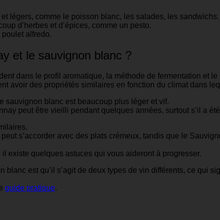
 et légers, comme le poisson blanc, les salades, les sandwichs.
ucoup d’herbes et d’épices, comme un pesto.
poulet alfredo.
ay et le sauvignon blanc ?
ent dans le profil aromatique, la méthode de fermentation et le 
ent avoir des propriétés similaires en fonction du climat dans lequ
e sauvignon blanc est beaucoup plus léger et vif.
nay peut être vieilli pendant quelques années, surtout s’il a ét
ilaires.
ay peut s’accorder avec des plats crémeux, tandis que le Sauvig
s il existe quelques astuces qui vous aideront à progresser.
lanc est qu’il s’agit de deux types de vin différents, ce qui sign
re
guide pratique
.