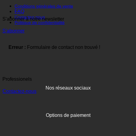
Conditions générales de vente
FAQ
Contactez-nous
S'abonner à notre newsletter
Politique de confidentialité
S'abonner
Erreur :
Formulaire de contact non trouvé !
Professionels
Nos réseaux sociaux
Contactez-nous
Options de paiement