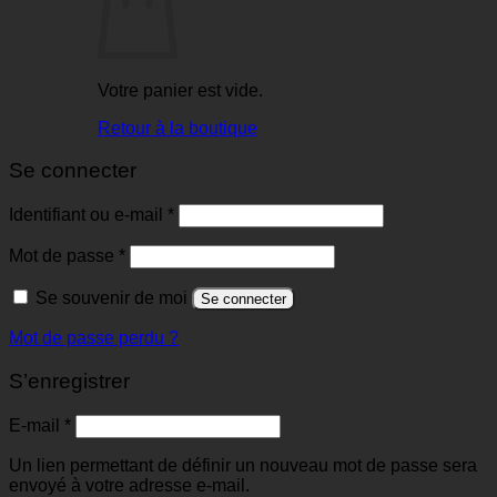
Votre panier est vide.
Retour à la boutique
Se connecter
Identifiant ou e-mail
*
Mot de passe
*
Se souvenir de moi
Se connecter
Mot de passe perdu ?
S’enregistrer
E-mail
*
Un lien permettant de définir un nouveau mot de passe sera
envoyé à votre adresse e-mail.