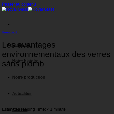
Passer au contenu
Verres de vin
Les avantages
Collection
environnementaux des verres
Notre histoire
sans plomb
Notre production
Actualités
Estimated reading Time:
< 1
minute
Contact