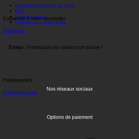
Conditions générales de vente
FAQ
Contactez-nous
S'abonner à notre newsletter
Politique de confidentialité
S'abonner
Erreur :
Formulaire de contact non trouvé !
Professionels
Nos réseaux sociaux
Contactez-nous
Options de paiement