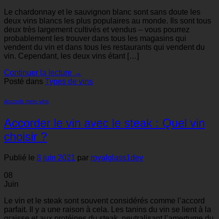
Le chardonnay et le sauvignon blanc sont sans doute les
deux vins blancs les plus populaires au monde. Ils sont tous
deux très largement cultivés et vendus – vous pourrez
probablement les trouver dans tous les magasins qui
vendent du vin et dans tous les restaurants qui vendent du
vin. Cependant, les deux vins étant […]
Continuer la lecture
→
Posté dans
Types de vins
Accords mets-vins
Accorder le vin avec le steak : Quel vin
choisir ?
Publié le
8 juin 2021
par
royalglass1dev
08
Juin
Le vin et le steak sont souvent considérés comme l’accord
parfait. Il y a une raison à cela. Les tanins du vin se lient à la
graisse et aux protéines du steak, neutralisant l’amertume du