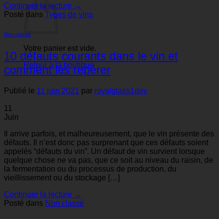
Continuer la lecture
→
Posté dans
Types de vins
Non classé
Votre panier est vide.
10 défauts courants dans le vin et
Retour à la boutique
comment les repérer
Publié le
11 juin 2021
par
royalglass1dev
11
Juin
Il arrive parfois, et malheureusement, que le vin présente des
défauts. Il n’est donc pas surprenant que ces défauts soient
appelés “défauts du vin”. Un défaut de vin survient lorsque
quelque chose ne va pas, que ce soit au niveau du raisin, de
la fermentation ou du processus de production, du
vieillissement ou du stockage […]
Continuer la lecture
→
Posté dans
Non classé