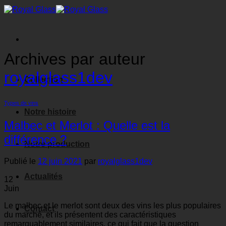
Passer
au
contenu
Archives par auteur
royalglass1dev
Collection
Types de vins
Notre histoire
Malbec et Merlot : Quelle est la
différence ?
Notre production
Publié le
12 juin 2021
par
royalglass1dev
Actualités
12
Juin
Le malbec et le merlot sont deux des vins les plus populaires
Contact
du marché, et ils présentent des caractéristiques
remarquablement similaires, ce qui fait que la question